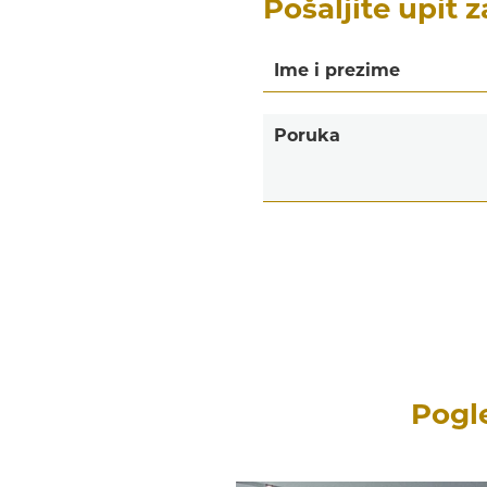
Pošaljite upit 
Pogl