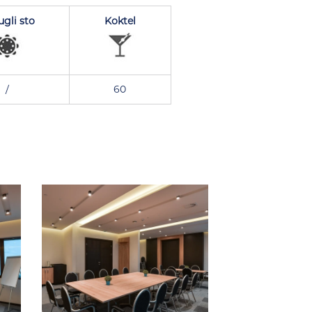
gli sto
Koktel
/
60