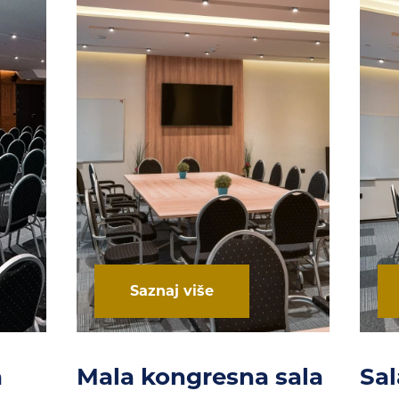
Saznaj više
a
Mala kongresna sala
Sal