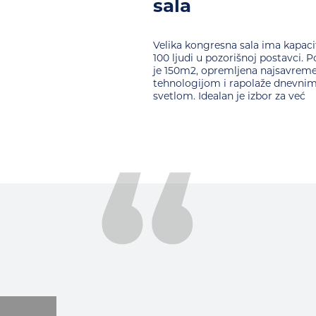
sala
Velika kongresna sala ima kapaci
100 ljudi u pozorišnoj postavci. P
je 150m2, opremljena najsavrem
tehnologijom i rapolaže dnevni
svetlom. Idealan je izbor za već