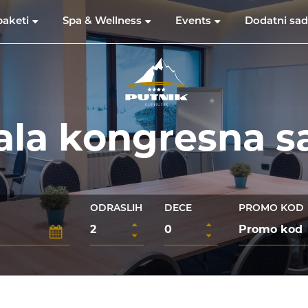
aketi
Spa & Wellness
Events
Dodatni sad
la kongresna s
ODRASLIH
DECE
PROMO KOD