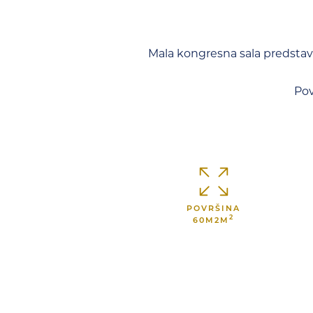
Mala kongresna sala predstavl
Pov
POVRŠINA
2
60M2M