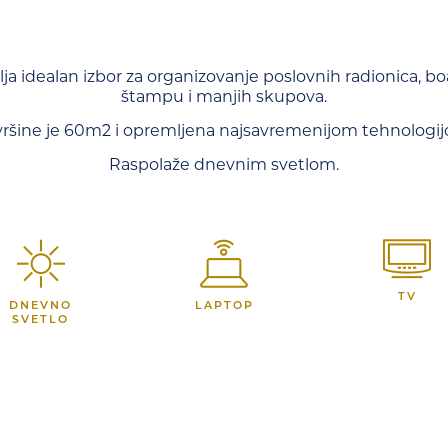
ja idealan izbor za organizovanje poslovnih radionica, bo
štampu i manjih skupova.
ršine je 60m2 i opremljena najsavremenijom tehnologi
Raspolaže dnevnim svetlom.
TV
DNEVNO
LAPTOP
SVETLO