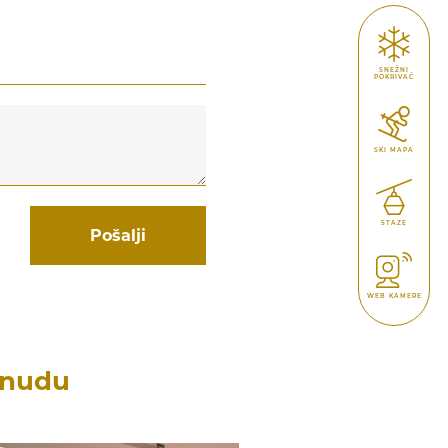
SNEŽNI
POKRIVAČ
SKI MAPA
STAZE
Pošalji
WEB KAMERE
onudu