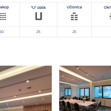
oskop
Učionica
Okru
"U" oblik
50
25
25