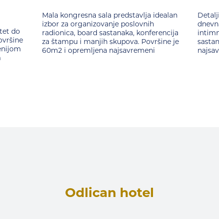
Mala kongresna sala predstavlja idealan
Detalj
izbor za organizovanje poslovnih
dnevna
tet do
radionica, board sastanaka, konferencija
intimn
ovršine
za štampu i manjih skupova. Površine je
sastan
enijom
60m2 i opremljena najsavremeni
najsa
m
Odlican hotel