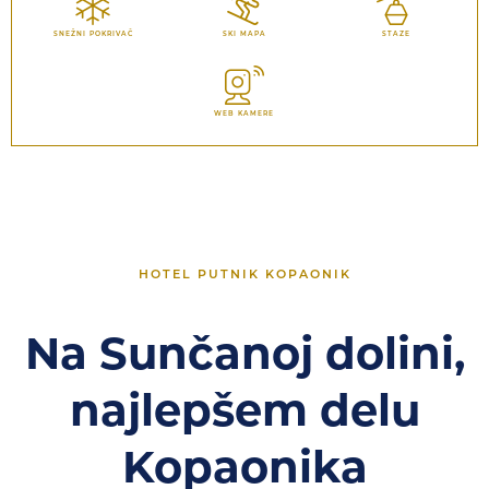
SNEŽNI POKRIVAČ
SKI MAPA
STAZE
WEB KAMERE
HOTEL PUTNIK KOPAONIK
Na Sunčanoj dolini,
najlepšem delu
Kopaonika