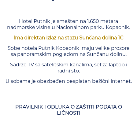
Hotel Putnik je smešten na 1.650 metara
nadmorske visine u Nacionalnom parku Kopaonik.
Ima direktan izlaz na stazu Sunčana dolina 1C
Sobe hotela Putnik Kopaonik imaju velike prozore
sa panoramskim pogledom na Sunčanu dolinu.
Sadrže TV sa satelitskim kanalima, sef za laptop i
radni sto.
U sobama je obezbeđen besplatan bežični internet.
PRAVILNIK I ODLUKA O ZAŠTITI PODATA O
LIČNOSTI