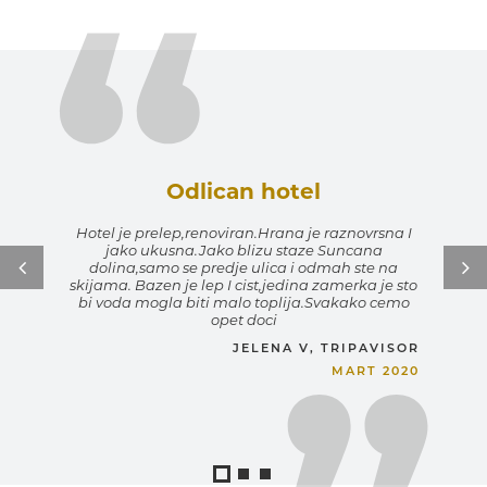
Odlican hotel
Hotel je prelep,renoviran.
Hrana je raznovrsna I
jako ukusna.Jako blizu staze Suncana
dolina,samo se predje ulica i odmah ste na
skijama. Bazen je lep I cist,jedina zamerka je sto
bi voda mogla biti malo toplija.Svakako cemo
opet doci
JELENA V, TRIPAVISOR
MART 2020