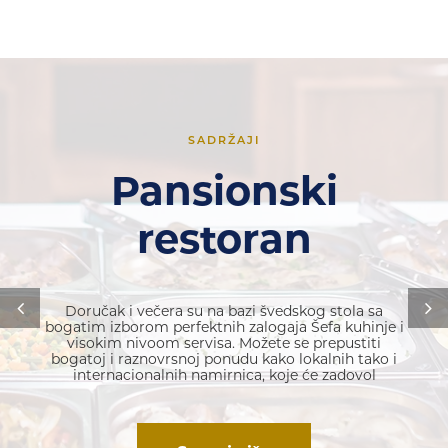
SADRŽAJI
Pansionski
restoran
Doručak i večera su na bazi švedskog stola sa
bogatim izborom perfektnih zalogaja Šefa kuhinje i
visokim nivoom servisa. Možete se prepustiti
bogatoj i raznovrsnoj ponudu kako lokalnih tako i
internacionalnih namirnica, koje će zadovol